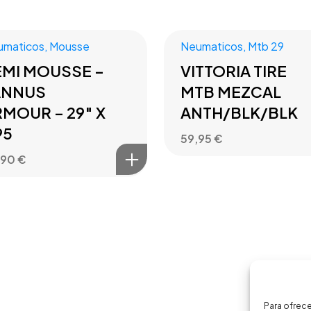
umaticos
,
Mousse
Neumaticos
,
Mtb 29
EMI MOUSSE –
VITTORIA TIRE
ANNUS
MTB MEZCAL
MOUR – 29″ X
ANTH/BLK/BLK
95
59,95
€
,90
€
Para ofrece