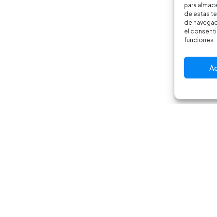
para almace
de estas t
de navegaci
el consenti
funciones.
A
Email
Instagr
info@crbikes.es
@crbikes.