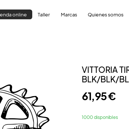
Taller
Marcas
Qui­enes somos
ienda online
VITTORIA T
BLK/BLK/B
61,95
€
1000 disponibles