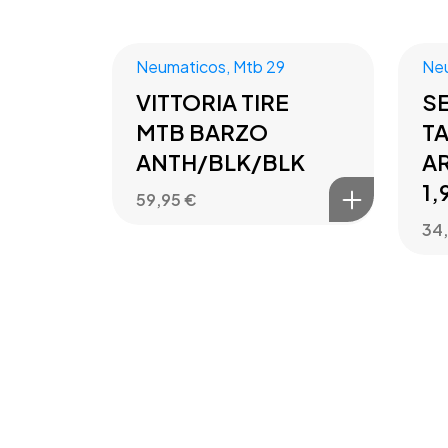
Neumaticos
,
Mtb 29
Ne
VITTORIA TIRE
S
MTB BARZO
T
ANTH/BLK/BLK
AR
1,
59,95
€
34