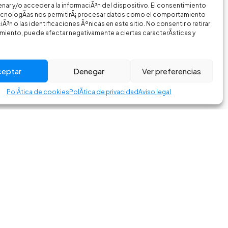
nar y/o acceder a la informaciÃ³n del dispositivo. El consentimiento
ecnologÃ­as nos permitirÃ¡ procesar datos como el comportamiento
Ã³n o las identificaciones Ãºnicas en este sitio. No consentir o retirar
miento, puede afectar negativamente a ciertas caracterÃ­sticas y
ceptar
Denegar
Ver preferencias
PolÃ­tica de cookies
PolÃ­tica de privacidad
Aviso legal
am
Facebook
es
crbikes.es