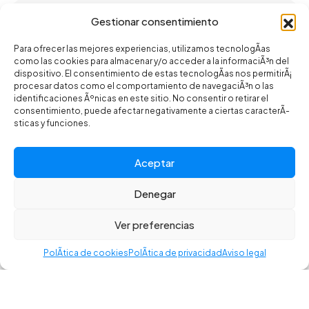
Neumaticos
,
Antipinchazos
Gestionar consentimiento
SLIME SELLANTE
Para ofrecer las mejores experiencias, utilizamos tecnologÃ­as
ANTIPINCHAZOS 8 OZ
como las cookies para almacenar y/o acceder a la informaciÃ³n del
dispositivo. El consentimiento de estas tecnologÃ­as nos permitirÃ¡
9,95
€
procesar datos como el comportamiento de navegaciÃ³n o las
identificaciones Ãºnicas en este sitio. No consentir o retirar el
consentimiento, puede afectar negativamente a ciertas caracterÃ­
sticas y funciones.
Neumaticos
,
Mtb 29
VITTORIA TIRE MTB BARZO
Aceptar
ANTH/BLK/BLK
Denegar
©2025 CR BIKES - Todos los derechos reservados. Desarrollado
65,99
€
por Toools.
Ver preferencias
Política de privacidad
–
Aviso legal
–
Política de cookies
–
Accesibilidad
PolÃ­tica de cookies
PolÃ­tica de privacidad
Aviso legal