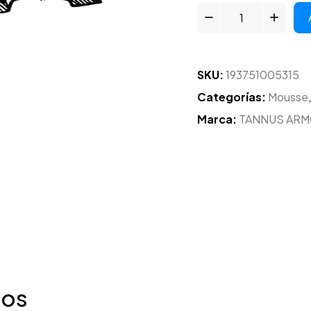
SKU:
193751005315
Categorías:
Mousse
Marca:
TANNUS AR
dos