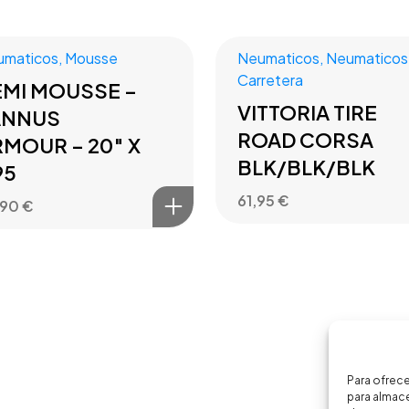
umaticos
,
Mousse
Neumaticos
,
Neumaticos
Carretera
EMI MOUSSE –
VITTORIA TIRE
ANNUS
ROAD CORSA
MOUR – 20″ X
BLK/BLK/BLK
95
61,95
€
,90
€
Para ofrece
para almace