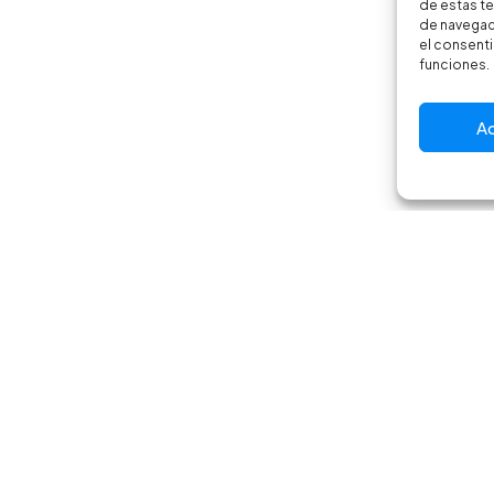
de estas t
de navegaci
el consenti
funciones.
A
Email
Instagr
info@crbikes.es
@crbikes.
Polític
por Toools.