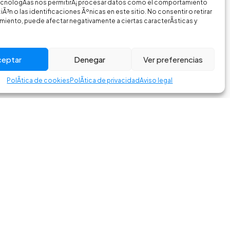
ecnologÃ­as nos permitirÃ¡ procesar datos como el comportamiento
Ã³n o las identificaciones Ãºnicas en este sitio. No consentir o retirar
miento, puede afectar negativamente a ciertas caracterÃ­sticas y
ceptar
Denegar
Ver preferencias
PolÃ­tica de cookies
PolÃ­tica de privacidad
Aviso legal
am
Facebook
es
crbikes.es
a de privacidad
–
Aviso legal
–
Política de cookies
–
Accesibilidad