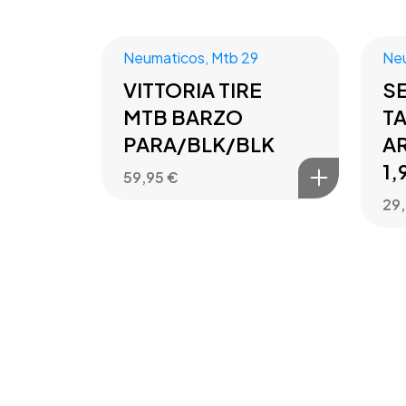
Neumaticos
,
Mtb 29
Ne
VITTORIA TIRE
S
MTB BARZO
T
PARA/BLK/BLK
AR
1,
59,95
€
29