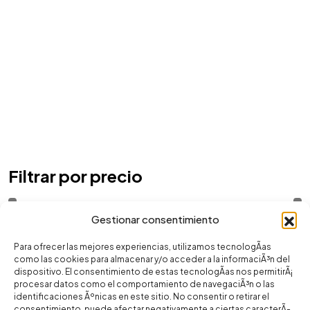
Filtrar por precio
Gestionar consentimiento
Precio:
0 €
—
40 €
Filtrar
Para ofrecer las mejores experiencias, utilizamos tecnologÃ­as
como las cookies para almacenar y/o acceder a la informaciÃ³n del
dispositivo. El consentimiento de estas tecnologÃ­as nos permitirÃ¡
Marcas
procesar datos como el comportamiento de navegaciÃ³n o las
identificaciones Ãºnicas en este sitio. No consentir o retirar el
consentimiento, puede afectar negativamente a ciertas caracterÃ­