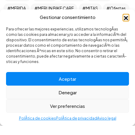
MERIDA
MERLIN BIKE CARE
MITAS
Ofertas
Gestionar consentimiento
OLYMPIA
ONOFF
OSBRU
PARKTOOL
Para ofrecer las mejores experiencias, utilizamos tecnologÃ­as
PIRELLI
RELBER
ROCK SHOX
como las cookies para almacenar y/o acceder a la informaciÃ³n del
dispositivo. El consentimiento de estas tecnologÃ­as nos permitirÃ¡
SANTAMADRE
SELLE ROYAL
SELLE SAN MARCO
procesar datos como el comportamiento de navegaciÃ³n o las
identificaciones Ãºnicas en este sitio. No consentir o retirar el
SHIMANO
SIROKO
SLIME
SQUIRT
consentimiento, puede afectar negativamente a ciertas caracterÃ­
sticas y funciones.
SRAM
SUNRACE
SUPACAZ
TANNUS ARMOUR
TÃ–LS
VITTORIA
Aceptar
WILIER
X-SAUCE
Denegar
©2025 CR BIKES - Todos los derechos reservados. Desarrollado
por Toools.
Ver preferencias
Política de privacidad
–
Aviso legal
–
Política de cookies
–
Accesibilidad
PolÃ­tica de cookies
PolÃ­tica de privacidad
Aviso legal