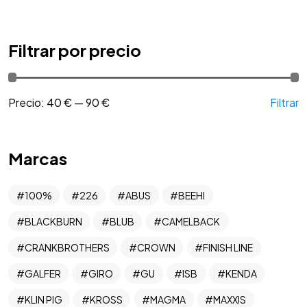
Filtrar por precio
Precio:
40 €
—
90 €
Filtrar
Marcas
100%
226
ABUS
BEEHI
BLACKBURN
BLUB
CAMELBACK
CRANKBROTHERS
CROWN
FINISH LINE
GALFER
GIRO
GU
ISB
KENDA
KLIN PIG
KROSS
MAGMA
MAXXIS