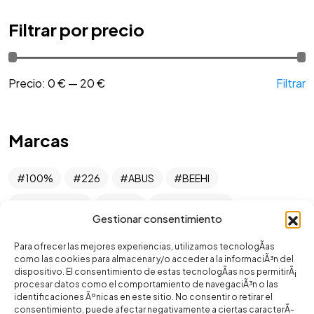
Filtrar por precio
Precio:
0 €
—
20 €
Filtrar
Marcas
100%
226
ABUS
BEEHI
BLACKBURN
BLUB
CAMELBACK
Gestionar consentimiento
CRANKBROTHERS
CROWN
FINISH LINE
Para ofrecer las mejores experiencias, utilizamos tecnologÃ­as
GALFER
GIRO
GU
ISB
KENDA
como las cookies para almacenar y/o acceder a la informaciÃ³n del
dispositivo. El consentimiento de estas tecnologÃ­as nos permitirÃ¡
KLIN PIG
KROSS
MAGMA
MAXXIS
procesar datos como el comportamiento de navegaciÃ³n o las
identificaciones Ãºnicas en este sitio. No consentir o retirar el
consentimiento, puede afectar negativamente a ciertas caracterÃ­
MERIDA
MERLIN BIKE CARE
MITAS
Ofertas