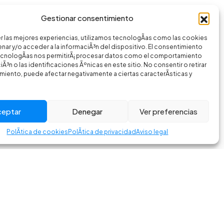
Gestionar consentimiento
r las mejores experiencias, utilizamos tecnologÃ­as como las cookies
nar y/o acceder a la informaciÃ³n del dispositivo. El consentimiento
ecnologÃ­as nos permitirÃ¡ procesar datos como el comportamiento
Ã³n o las identificaciones Ãºnicas en este sitio. No consentir o retirar
miento, puede afectar negativamente a ciertas caracterÃ­sticas y
ceptar
Denegar
Ver preferencias
PolÃ­tica de cookies
PolÃ­tica de privacidad
Aviso legal
am
Facebook
es
crbikes.es