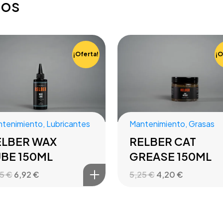
dos
¡Oferta!
¡O
tenimiento
,
Lubricantes
Mantenimiento
,
Grasas
ELBER WAX
RELBER CAT
UBE 150ML
GREASE 150ML
65
€
6,92
€
5,25
€
4,20
€