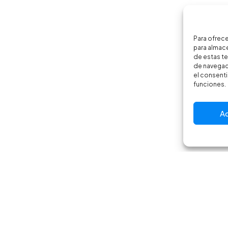
Para ofrece
para almace
de estas t
de navegaci
el consenti
funciones.
A
Email
Instagr
info@crbikes.es
@crbikes.