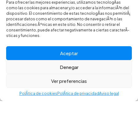
Para ofrecer las mejores experiencias, utilizamos tecnologÃ­as
como las cookies para almacenar y/o acceder a la informaciÃ³n del
dispositivo. El consentimiento de estas tecnologÃ­as nos permitirÃ¡
procesar datos como el comportamiento de navegaciÃ³n o las
identificaciones Ãºnicas en este sitio. No consentir o retirar el
consentimiento, puede afectar negativamente a ciertas caracterÃ­
sticas y funciones.
Bombas Inflado
,
Adaptador Hinchado
Aceptar
X-SAUCE ADAPTADOR CO2
Denegar
©2025 CR BIKES - Todos los derechos reservados. Desarrollado
11,95
€
por Toools.
Ver preferencias
Política de privacidad
–
Aviso legal
–
Política de cookies
–
Accesibilidad
PolÃ­tica de cookies
PolÃ­tica de privacidad
Aviso legal