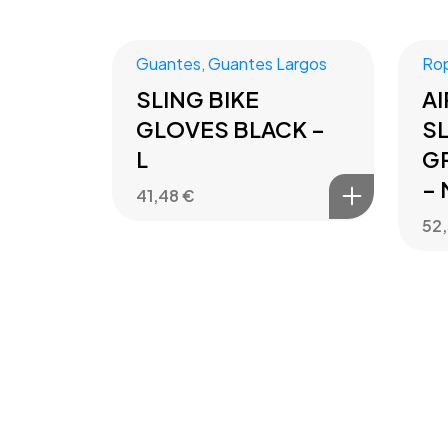
Guantes
,
Guantes Largos
Ro
SLING BIKE
A
GLOVES BLACK –
SL
L
G
– 
41,48
€
52