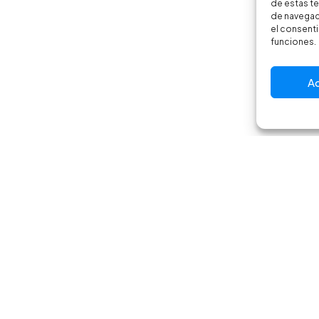
de estas t
de navegaci
el consenti
funciones.
A
Email
Instagr
info@crbikes.es
@crbikes.
Polític
por Toools.