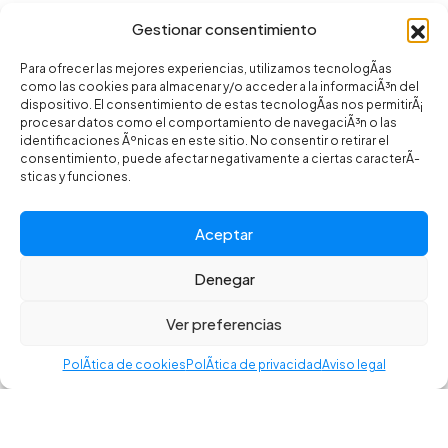
Gestionar consentimiento
Para ofrecer las mejores experiencias, utilizamos tecnologÃ­as
como las cookies para almacenar y/o acceder a la informaciÃ³n del
dispositivo. El consentimiento de estas tecnologÃ­as nos permitirÃ¡
procesar datos como el comportamiento de navegaciÃ³n o las
identificaciones Ãºnicas en este sitio. No consentir o retirar el
consentimiento, puede afectar negativamente a ciertas caracterÃ­
sticas y funciones.
Aceptar
Denegar
©2025 CR BIKES - Todos los derechos reservados. Desarrollado
por Toools.
Ver preferencias
Frenos
,
Frenos-Pastillas
Política de privacidad
–
Aviso legal
–
Política de cookies
–
Accesibilidad
PolÃ­tica de cookies
PolÃ­tica de privacidad
Aviso legal
SRM PASTILLA FRENO LEVEL
B1/ELIXIR/ ROAD
30,00
€