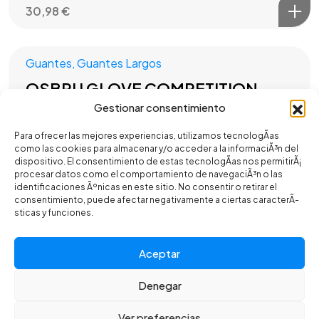
30,98
€
Guantes
,
Guantes Largos
OSBRU GLOVE COMPETITION
ZAM L BLACK
Gestionar consentimiento
20,90
€
Para ofrecer las mejores experiencias, utilizamos tecnologÃ­as
como las cookies para almacenar y/o acceder a la informaciÃ³n del
dispositivo. El consentimiento de estas tecnologÃ­as nos permitirÃ¡
procesar datos como el comportamiento de navegaciÃ³n o las
Guantes
,
Guantes Largos
identificaciones Ãºnicas en este sitio. No consentir o retirar el
consentimiento, puede afectar negativamente a ciertas caracterÃ­
OSBRU GLOVE LOGIC ARDO M
sticas y funciones.
BLACK
Aceptar
21,70
€
Denegar
©2025 CR BIKES - Todos los derechos reservados. Desarrollado
por Toools.
Ver preferencias