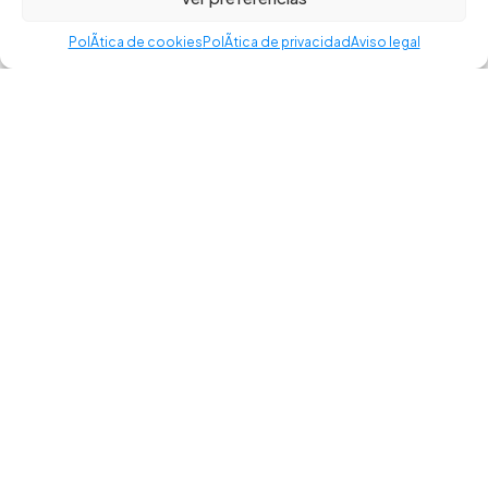
Política de privacidad
–
Aviso legal
–
Política de cookies
–
Accesibilidad
PolÃ­tica de cookies
PolÃ­tica de privacidad
Aviso legal