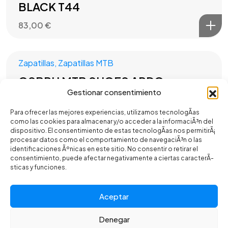
BLACK T44
83,00
€
Zapatillas
,
Zapatillas MTB
OSBRU MTB SHOES ARDO
Gestionar consentimiento
BLACK/RED T45
Para ofrecer las mejores experiencias, utilizamos tecnologÃ­as
83,00
€
como las cookies para almacenar y/o acceder a la informaciÃ³n del
dispositivo. El consentimiento de estas tecnologÃ­as nos permitirÃ¡
procesar datos como el comportamiento de navegaciÃ³n o las
identificaciones Ãºnicas en este sitio. No consentir o retirar el
Gafas
consentimiento, puede afectar negativamente a ciertas caracterÃ­
OSBRU GLASSES RACE BRUN
sticas y funciones.
BLACK/GOLD
Aceptar
32,00
€
Denegar
©2025 CR BIKES - Todos los derechos reservados. Desarrollado