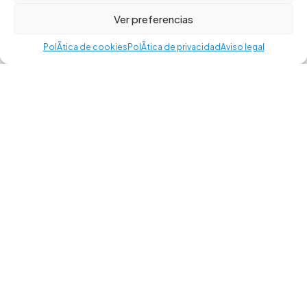
por Toools.
Ver preferencias
Política de privacidad
–
Aviso legal
–
Política de cookies
–
Accesibilidad
PolÃ­tica de cookies
PolÃ­tica de privacidad
Aviso legal