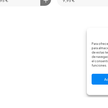
,95
€
9,95
€
Para ofrece
para almace
de estas t
de navegaci
el consenti
funciones.
A