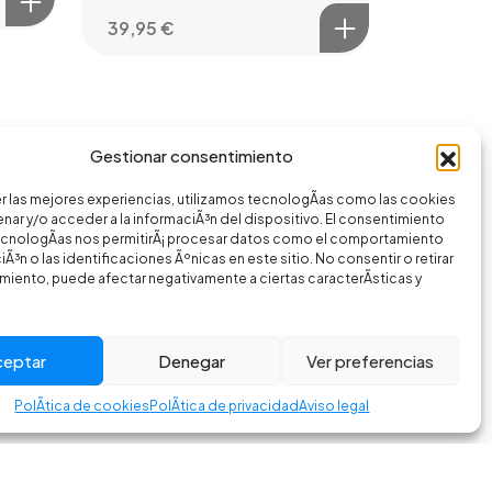
39,95
€
Gestionar consentimiento
r las mejores experiencias, utilizamos tecnologÃ­as como las cookies
nar y/o acceder a la informaciÃ³n del dispositivo. El consentimiento
ecnologÃ­as nos permitirÃ¡ procesar datos como el comportamiento
Ã³n o las identificaciones Ãºnicas en este sitio. No consentir o retirar
miento, puede afectar negativamente a ciertas caracterÃ­sticas y
ceptar
Denegar
Ver preferencias
PolÃ­tica de cookies
PolÃ­tica de privacidad
Aviso legal