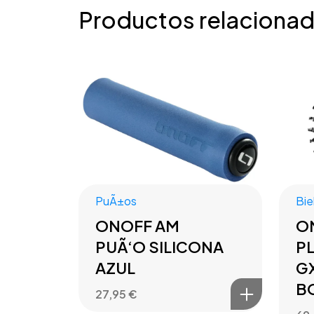
Productos relaciona
PuÃ±os
Bie
ONOFF AM
O
PUÃ‘O SILICONA
P
AZUL
GX
B
27,95
€