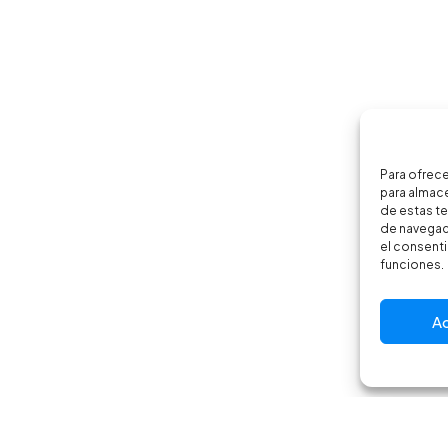
Para ofrece
para almace
de estas t
de navegaci
el consenti
funciones.
A