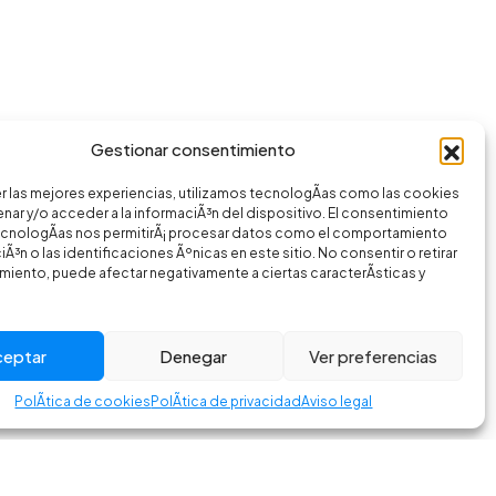
Gestionar consentimiento
r las mejores experiencias, utilizamos tecnologÃ­as como las cookies
nar y/o acceder a la informaciÃ³n del dispositivo. El consentimiento
ecnologÃ­as nos permitirÃ¡ procesar datos como el comportamiento
Ã³n o las identificaciones Ãºnicas en este sitio. No consentir o retirar
miento, puede afectar negativamente a ciertas caracterÃ­sticas y
ceptar
Denegar
Ver preferencias
PolÃ­tica de cookies
PolÃ­tica de privacidad
Aviso legal