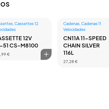
dos
ssettes
,
Cassettes 12
Cadenas
,
Cadenas 11
ocidades
Velocidades
ASSETTE 12V
CN11A 11-SPEED
0-51 CS-M8100
CHAIN SILVER
116L
2,99
€
27,28
€