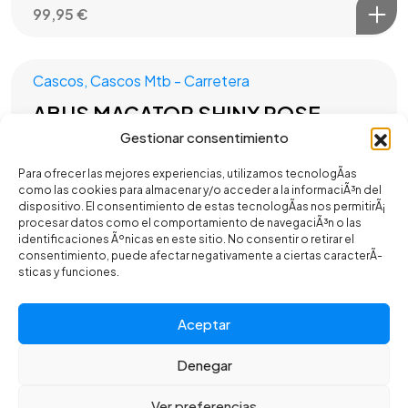
99,95
€
Cascos
,
Cascos Mtb - Carretera
ABUS MACATOR SHINY ROSE
51-55 S
Gestionar consentimiento
59,95
€
Para ofrecer las mejores experiencias, utilizamos tecnologÃ­as
como las cookies para almacenar y/o acceder a la informaciÃ³n del
dispositivo. El consentimiento de estas tecnologÃ­as nos permitirÃ¡
procesar datos como el comportamiento de navegaciÃ³n o las
Cascos
,
Cascos Mtb - Carretera
identificaciones Ãºnicas en este sitio. No consentir o retirar el
consentimiento, puede afectar negativamente a ciertas caracterÃ­
ABUS POWERDOME VELVET
sticas y funciones.
BLACK 57-61 L
Aceptar
119,95
€
Denegar
©2025 CR BIKES - Todos los derechos reservados. Desarrollado
por Toools.
Ver preferencias