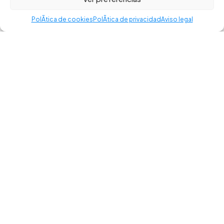
Política de privacidad
–
Aviso legal
–
Política de cookies
–
Accesibilidad
PolÃ­tica de cookies
PolÃ­tica de privacidad
Aviso legal